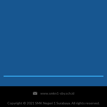
www.smkn1-sby.sch.id
Copyright © 2021 SMK Negeri 1 Surabaya. All rights reserved.