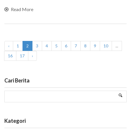
Read More
‹
1
2
3
4
5
6
7
8
9
10
...
16
17
›
Cari Berita
Kategori