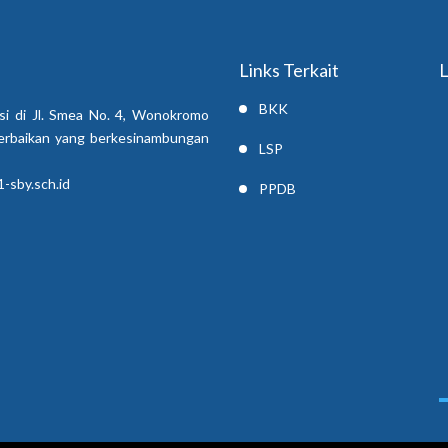
Links Terkait
L
BKK
si di Jl. Smea No. 4, Wonokromo
erbaikan yang berkesinambungan
LSP
-sby.sch.id
PPDB