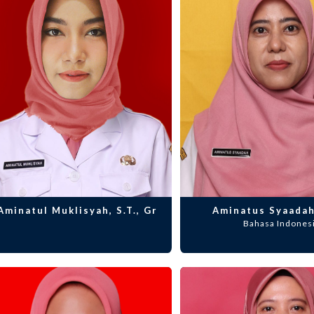
Aminatul Muklisyah, S.T., Gr
Aminatus Syaadah
Bahasa Indones