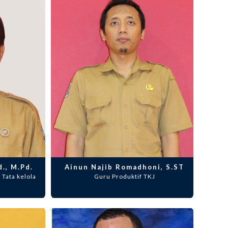
., M.Pd.
Ainun Najib Romadhoni, S.ST
 Tata kelola
Guru Produktif TKJ