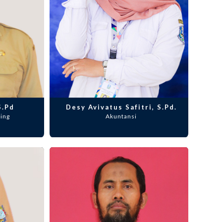
S.Pd
Desy Avivatus Safitri, S.Pd.
ing
Akuntansi