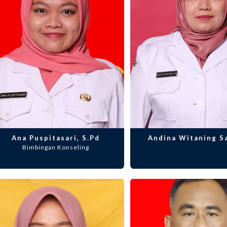
Ana Puspitasari, S.Pd
Andina Witaning Sa
Bimbingan Konseling