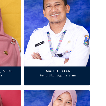
, S.Pd.
Amirul Fatah
ia
Pendidikan Agama Islam