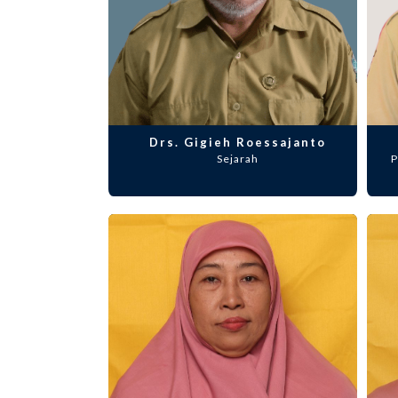
Drs. Gigieh Roessajanto
Sejarah
P