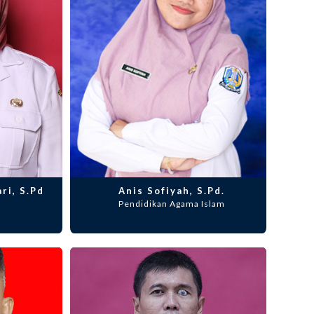
ri, S.Pd
Anis Sofiyah, S.Pd.
Pendidikan Agama Islam