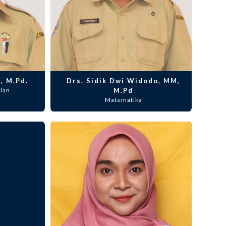
, M.Pd.
Drs. Sidik Dwi Widodo, MM,
lan
M.Pd
Matematika