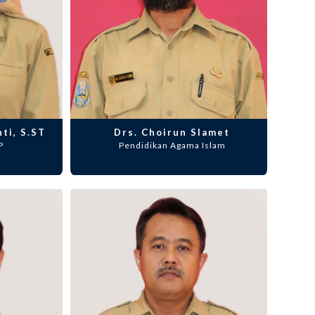
ti, S.ST
Drs. Choirun Slamet
P
Pendidikan Agama Islam