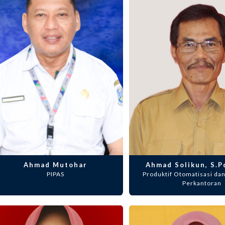
Ahmad Mutohar
Ahmad Solikun, S.Pd
PIPAS
Produktif Otomatisasi dan
Perkantoran