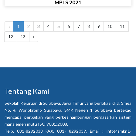
MPLS 2021
‹
1
2
3
4
5
6
7
8
9
10
11
12
13
›
Tentang Kami
Sekolah Kejuruan di Surabaya, Jawa Timur yang berlokasi di Jl. Smea
No. 4, Wonokromo Surabaya, SMK Negeri 1 Surabaya bertekad
mencapai perbaikan yang berkesinambungan berdasarkan sistem
manajemen mutu ISO 9001:2008.
Telp. 031-8292038 FAX. 031- 8292039, Email :
info@smkn1-