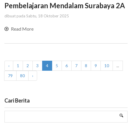
Pembelajaran Mendalam Surabaya 2A
dibuat pada Sabtu, 18 Oktober 2025
Read More
‹
1
2
3
4
5
6
7
8
9
10
...
79
80
›
Cari Berita