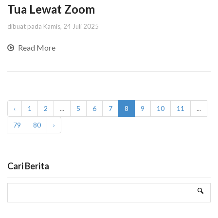
Tua Lewat Zoom
dibuat pada Kamis, 24 Juli 2025
Read More
‹
1
2
...
5
6
7
8
9
10
11
...
79
80
›
Cari Berita