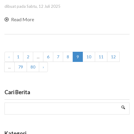
dibuat pada Sabtu, 12 Juli 2025
Read More
‹
1
2
...
6
7
8
9
10
11
12
...
79
80
›
Cari Berita
Kategori