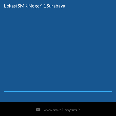
Lokasi SMK Negeri 1 Surabaya
www.smkn1-sby.sch.id