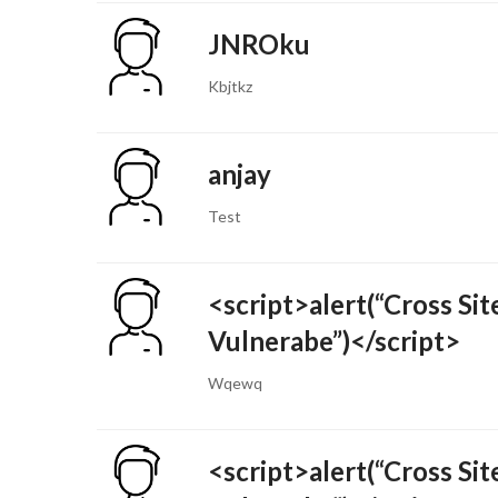
JNROku
Kbjtkz
anjay
Test
<script>alert(“Cross Sit
Vulnerabe”)</script>
Wqewq
<script>alert(“Cross Sit