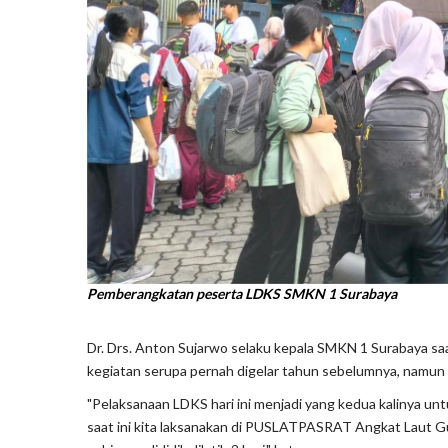
Pemberangkatan peserta LDKS SMKN 1 Surabaya
Dr. Drs. Anton Sujarwo selaku kepala SMKN 1 Surabaya s
kegiatan serupa pernah digelar tahun sebelumnya, namun
"Pelaksanaan LDKS hari ini menjadi yang kedua kalinya untu
saat ini kita laksanakan di PUSLATPASRAT Angkat Laut Gun