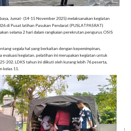
baya, Jumat- (14-15 November 2025) melaksanakan kegiatan
026 di Pusat latihan Pasukan Pendarat (PUSLATPASRAT)
nakan selama 2 hari dalam rangkaian perekrutan pengurus OSIS
entang segala hal yang berkaitan dengan kepemimpinan,
evaluasi kegiatan. pelatihan ini merupakan kegiatan untuk
-202. LDKS tahun ini diikuti oleh kurang lebih 76 peserta,
n kelas 11.
;