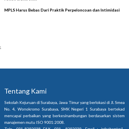
MPLS Harus Bebas Dari Praktik Perpeloncoan dan Intimidasi
;
Tentang Kami
Sekolah Kejuruan di Surabaya, Jawa Timur yang berlokasi di Jl. Smea
No. 4, Wonokromo Surabaya, SMK Negeri 1 Surabaya bertekad
mencapai perbaikan yang berkesinambungan berdasarkan sistem
manajemen mutu ISO 9001:2008.
Telp. 031-8292038 FAX. 031- 8292039, Email :
info@smkn1-