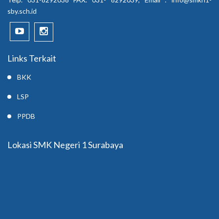
sby.sch.id
Links Terkait
BKK
LSP
PPDB
Lokasi SMK Negeri 1 Surabaya