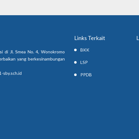
Links Terkait
L
BKK
si di Jl. Smea No. 4, Wonokromo
erbaikan yang berkesinambungan
LSP
-sby.sch.id
PPDB