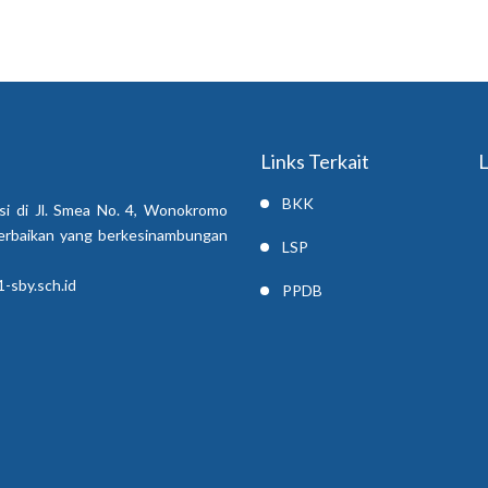
Links Terkait
L
BKK
si di Jl. Smea No. 4, Wonokromo
erbaikan yang berkesinambungan
LSP
-sby.sch.id
PPDB