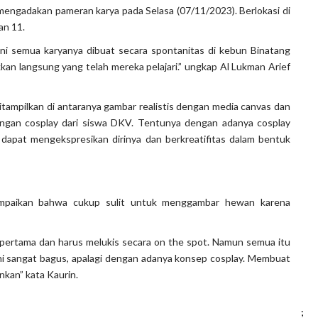
engadakan pameran karya pada Selasa (07/11/2023). Berlokasi di
an 11.
ini semua karyanya dibuat secara spontanitas di kebun Binatang
kan langsung yang telah mereka pelajari.” ungkap Al Lukman Arief
itampilkan di antaranya gambar realistis dengan media canvas dan
i dengan cosplay dari siswa DKV. Tentunya dengan adanya cosplay
dapat mengekspresikan dirinya dan berkreatifitas dalam bentuk
mpaikan bahwa cukup sulit untuk menggambar hewan karena
 pertama dan harus melukis secara on the spot. Namun semua itu
 ini sangat bagus, apalagi dengan adanya konsep cosplay. Membuat
nkan” kata Kaurin.
;