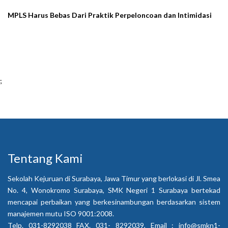
MPLS Harus Bebas Dari Praktik Perpeloncoan dan Intimidasi
;
Tentang Kami
Sekolah Kejuruan di Surabaya, Jawa Timur yang berlokasi di Jl. Smea
No. 4, Wonokromo Surabaya, SMK Negeri 1 Surabaya bertekad
mencapai perbaikan yang berkesinambungan berdasarkan sistem
manajemen mutu ISO 9001:2008.
Telp. 031-8292038 FAX. 031- 8292039, Email :
info@smkn1-