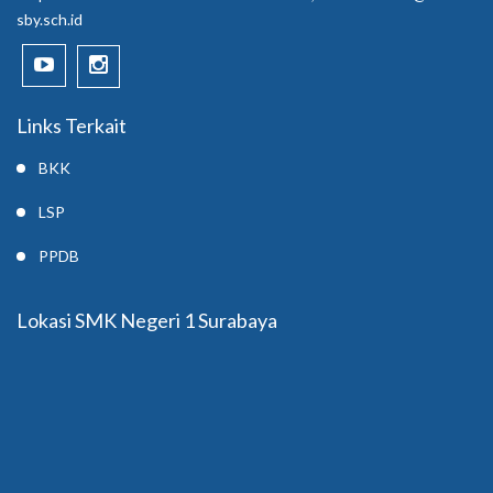
sby.sch.id
Links Terkait
BKK
LSP
PPDB
Lokasi SMK Negeri 1 Surabaya