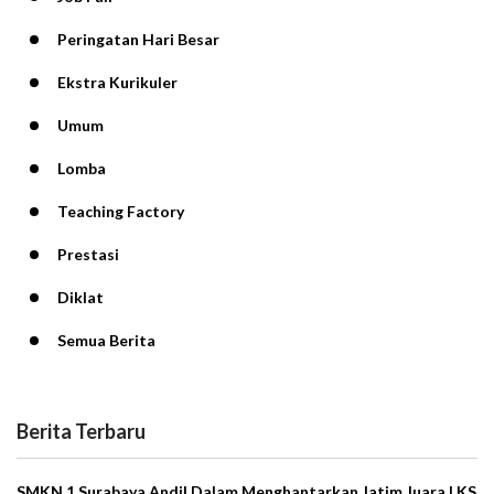
Peringatan Hari Besar
Ekstra Kurikuler
Umum
Lomba
Teaching Factory
Prestasi
Diklat
Semua Berita
Berita Terbaru
SMKN 1 Surabaya Andil Dalam Menghantarkan Jatim Juara LKS