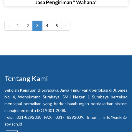
Jasa Pengiriman " Wahana"
‹
1
2
3
4
5
›
Tentang Kami
Sekolah Kejuruan di Surabaya, Jawa Timur yang berlokasi di Jl. Smea
No. 4, Wonokromo Surabaya, SMK Negeri 1 Surabaya bertekad
mencapai perbaikan yang berkesinambungan berdasarkan sistem
manajemen mutu ISO 9001:2008.
Telp. 031-8292038 FAX. 031- 8292039, Email :
info@smkn1-
sby.sch.id